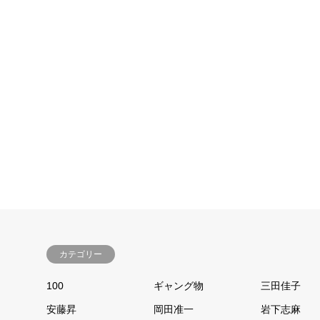
千葉真一
三田佳子
2019.06.05
2019.06.
カテゴリー
100
ギャング物
三田佳子
安藤昇
岡田准一
岩下志麻