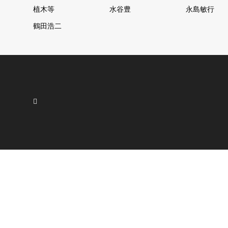
植木等
水谷豊
永島敏行
鶴田浩二