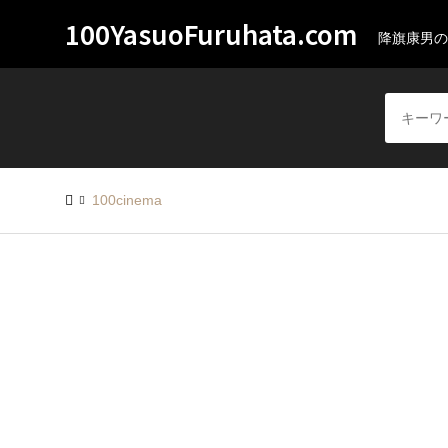
100YasuoFuruhata.com
降旗康男の
100cinema