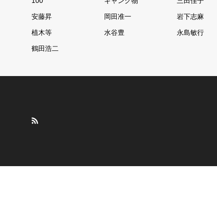
100
ギャング物
三田佳子
安藤昇
岡田准一
岩下志麻
植木等
水谷豊
永島敏行
鶴田浩二