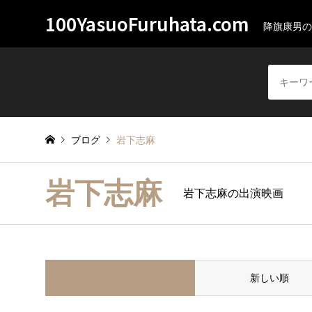
100YasuoFuruhata.com
降旗康男の
ブログ
岩下志麻
岩下志麻
岩下志麻の出演映画
並べ替え条件
新しい順