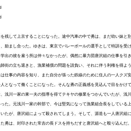
d
d
母を残して上京することになった。途中汽車の中で勇は、まだ幼い妹と
り、励まし合った。ゆきは、東京でバレーボールの選手として特訓を受
中学出の彼を雇う所は仲々なかったが、偶然に暴力団唐沢組の仕事を引
漁師街の立ち退きと、漁業補償の問題を請負い、それに伴う利権を得よ
勇は仕事の内容を知り、また自分が張った鉄線のために住人の一人クズ
一人となって働くことになった。そんな勇の正義感を見込んで目をかけ
は、浅川一家の東一夫の指導を得てテキヤの修業をつかんでいたが、浅
いった。元浅川一家の幹部で、今は堅気になって漁業組合長をしている
ていたが、唐沢組によって殺されてしまう。そして、源造も一人唐沢組
った勇は、封印された常吉の長ドスを持ちだすと唐沢組へと殴り込んだ