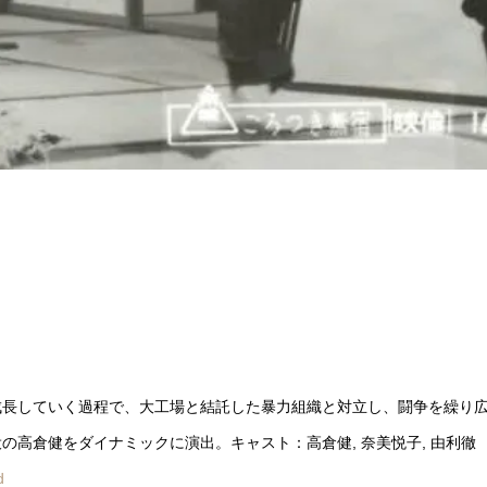
成長していく過程で、大工場と結託した暴力組織と対立し、闘争を繰り
高倉健をダイナミックに演出。キャスト：高倉健, 奈美悦子, 由利徹
d