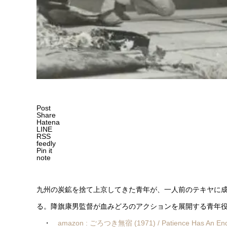
Post
Share
Hatena
LINE
RSS
feedly
Pin it
note
九州の炭鉱を捨て上京してきた青年が、一人前のテキヤに
る。降旗康男監督が血みどろのアクションを展開する青年役の
・
amazon : ごろつき無宿 (1971) / Patience Has An En