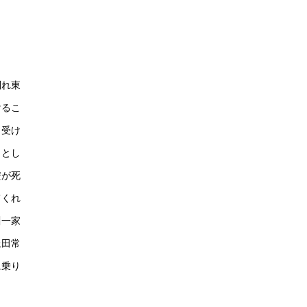
別れ東
けるこ
き受け
うとし
安が死
てくれ
川一家
上田常
に乗り
。