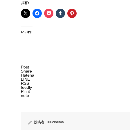
共有:
いいね:
Post
Share
Hatena
LINE
RSS
feedly
Pin it
note
投稿者:
100cinema