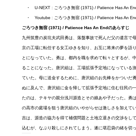
・ U-NEXT : ごろつき無宿 (1971) / Patience Has An En
・ Youtube : ごろつき無宿 (1971) / Patience Has An En
ごろつき無宿 (1971) / Patience Has An Endのあらすじ
九州筑豊の炭坑夫武田勇は、落盤事故で死んだ父の遺言で
京の工場に転任する女工ゆきを知り、お互に将来の夢を語
とになっていた。勇は、都内を職を求めて転々とするが、
ることになった。唐沢組は、工場拡張予定地になっている
ていた。母に送金するために、唐沢組のお先棒をかついだ
ぬに及んで、唐沢組に金を帰して拡張予定地に住む往民の
たのは、テキヤの親分浅川源造とその娘あや子だった。勇
の高市の庭場を狙う唐沢組のいやがらせは激しさを加えて
吉は、源造の協力を得て補償問題と土地立退きの交渉をし
込むが、なぶり殺しにされてしまう。遂に堪忍袋の緒を切