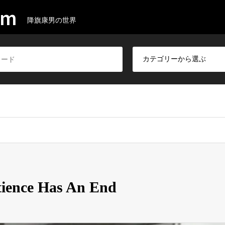
om
降旗康男の世界
d
ence Has An End