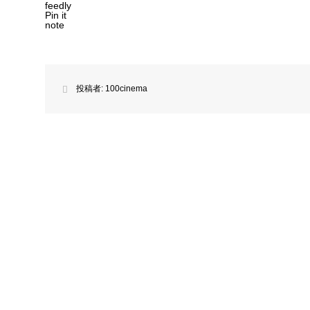
feedly
Pin it
note
投稿者:
100cinema