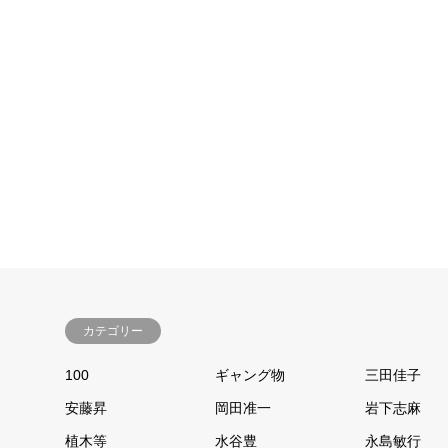
カテゴリー
100
ギャング物
三田佳子
安藤昇
岡田准一
岩下志麻
植木等
水谷豊
永島敏行