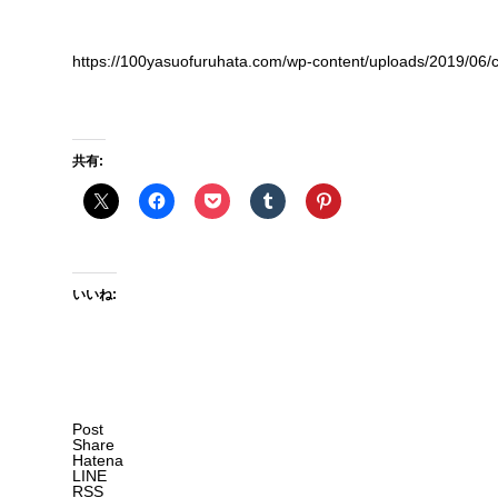
https://100yasuofuruhata.com/wp-content/uploads/2019/06/c
共有:
いいね:
Post
Share
Hatena
LINE
RSS